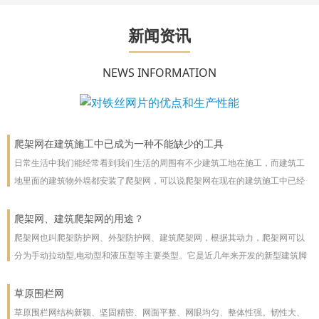
新闻资讯
NEWS INFORMATION
爬架网在建筑施工中已成为一种不能缺少的工具
日常生活中我们能经常看到我们生活的周围有不少建筑工地在施工，而建筑工
地里面的建筑物外墙都安装了爬架网，可以说爬架网在现在的建筑施工中已经
成为一种不能缺少的工具。
爬架网、建筑爬架网的用途？
爬架网也叫爬架防护网、外架防护网、建筑爬架网，根据其动力，爬架网可以
分为手动拉动型,电动型和液压型等主要类型。它是近几年来开发的新型建筑脚
手架，主要用于高层建筑。爬架网可以沿着建筑物向上或向下爬。爬架网系统
彻底改善了脚手架技术
草原围栏网
草原围栏网结构新颖、坚固精密、网面平整、网眼均匀、整体性强。韧性大、