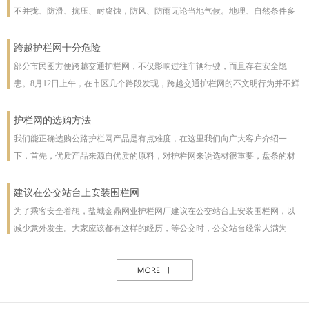
不并拢、防滑、抗压、耐腐蚀，防风、防雨无论当地气候。地理、自然条件多
么恶劣且能保证使用寿命，使用寿命一般长达几十年。即使局部裁截，局部承
受压力也不至发生松动变形现象。该产品防腐蚀性能好，有极强的防腐抗氧化
跨越护栏网十分危险
等特点，具有一般钢丝网都不具备的优点。克服了电焊网焊接点易开焊脱落的
部分市民图方便跨越交通护栏网，不仅影响过往车辆行驶，而且存在安全隐
缺点，一次安装永不松动，是保护草牧场、林场、高速公路和生态环境的最佳
患。8月12日上午，在市区几个路段发现，跨越交通护栏网的不文明行为并不鲜
设施。
见。8月12日10时，在七一路东段，一名穿花格子上衣的男子由北向南跨越交通
护栏网，东西过往的车辆从其身旁疾驰而过;10时30分，两女一男由南向北跨越
护栏网的选购方法
交通护栏网;10时32分，两名女子在七一路北侧躲过3辆由东向西行驶的车辆，向
我们能正确选购公路护栏网产品是有点难度，在这里我们向广大客户介绍一
南跨越交通护栏网，护栏网南侧由西向东行驶的车辆急速行驶，两人在等待约1
下，首先，优质产品来源自优质的原料，对护栏网来说选材很重要，盘条的材
分钟后找准时机跑到南侧人行道上。在附近值班、来自中国联通许昌分公司的
质好坏直接影响着护栏网网片的强度与使用年限，也及立柱所用钢管的薄厚。
一名志愿者称，据她观察，从7时30分至10时30分，约有30人在该路段跨越交通
以下，我们为客户做了如下分析：1、护栏网网片质量，网片是由不同规格的盘
建议在公交站台上安装围栏网
护栏网，“有的还拉着小孩儿，十分危险”。
条（铁丝）焊接而成的，盘条的直径与强度直接影响到网片的质量，在选丝方
为了乘客安全着想，盐城金鼎网业护栏网厂建议在公交站台上安装围栏网，以
面应选择是由正规厂家生产的优质盘条拉出来的成品铁丝；其次是网片的焊接
减少意外发生。大家应该都有这样的经历，等公交时，公交站台经常人满为
或编制工艺，这方面主要是看技术人员与好的生产机械之间的熟练技术与操作
患，各种公交均有，为了能等车上车，不得不到站台前，而且有些站台的公交
能力，通常好的网片是每一个焊接或编制点都能够很好的连接。正规护栏网生
路线图朝的是非机动车道，便于观看，乘客不得不走下站台，而且上车下车都
产厂，都是采用全自动焊接机来生产的，而一起小厂则采用手工焊接，通常质
是人挤人，这些情况均增加了乘客的危险性，如果在站台旁安装了围栏网，那
量很难保正。2、护栏网立柱与框架的质量，护栏的立柱与框架也是一个比较被
这样的情况肯定能得到缓解。所以建议有关部门能重视一下这个问题，调整公