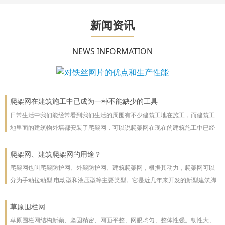
新闻资讯
NEWS INFORMATION
爬架网在建筑施工中已成为一种不能缺少的工具
日常生活中我们能经常看到我们生活的周围有不少建筑工地在施工，而建筑工
地里面的建筑物外墙都安装了爬架网，可以说爬架网在现在的建筑施工中已经
成为一种不能缺少的工具。
爬架网、建筑爬架网的用途？
爬架网也叫爬架防护网、外架防护网、建筑爬架网，根据其动力，爬架网可以
分为手动拉动型,电动型和液压型等主要类型。它是近几年来开发的新型建筑脚
手架，主要用于高层建筑。爬架网可以沿着建筑物向上或向下爬。爬架网系统
彻底改善了脚手架技术
草原围栏网
草原围栏网结构新颖、坚固精密、网面平整、网眼均匀、整体性强。韧性大、