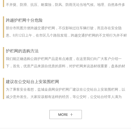
不并拢、防滑、抗压、耐腐蚀，防风、防雨无论当地气候。地理、自然条件多
么恶劣且能保证使用寿命，使用寿命一般长达几十年。即使局部裁截，局部承
受压力也不至发生松动变形现象。该产品防腐蚀性能好，有极强的防腐抗氧化
跨越护栏网十分危险
等特点，具有一般钢丝网都不具备的优点。克服了电焊网焊接点易开焊脱落的
部分市民图方便跨越交通护栏网，不仅影响过往车辆行驶，而且存在安全隐
缺点，一次安装永不松动，是保护草牧场、林场、高速公路和生态环境的最佳
患。8月12日上午，在市区几个路段发现，跨越交通护栏网的不文明行为并不鲜
设施。
见。8月12日10时，在七一路东段，一名穿花格子上衣的男子由北向南跨越交通
护栏网，东西过往的车辆从其身旁疾驰而过;10时30分，两女一男由南向北跨越
护栏网的选购方法
交通护栏网;10时32分，两名女子在七一路北侧躲过3辆由东向西行驶的车辆，向
我们能正确选购公路护栏网产品是有点难度，在这里我们向广大客户介绍一
南跨越交通护栏网，护栏网南侧由西向东行驶的车辆急速行驶，两人在等待约1
下，首先，优质产品来源自优质的原料，对护栏网来说选材很重要，盘条的材
分钟后找准时机跑到南侧人行道上。在附近值班、来自中国联通许昌分公司的
质好坏直接影响着护栏网网片的强度与使用年限，也及立柱所用钢管的薄厚。
一名志愿者称，据她观察，从7时30分至10时30分，约有30人在该路段跨越交通
以下，我们为客户做了如下分析：1、护栏网网片质量，网片是由不同规格的盘
建议在公交站台上安装围栏网
护栏网，“有的还拉着小孩儿，十分危险”。
条（铁丝）焊接而成的，盘条的直径与强度直接影响到网片的质量，在选丝方
为了乘客安全着想，盐城金鼎网业护栏网厂建议在公交站台上安装围栏网，以
面应选择是由正规厂家生产的优质盘条拉出来的成品铁丝；其次是网片的焊接
减少意外发生。大家应该都有这样的经历，等公交时，公交站台经常人满为
或编制工艺，这方面主要是看技术人员与好的生产机械之间的熟练技术与操作
患，各种公交均有，为了能等车上车，不得不到站台前，而且有些站台的公交
能力，通常好的网片是每一个焊接或编制点都能够很好的连接。正规护栏网生
路线图朝的是非机动车道，便于观看，乘客不得不走下站台，而且上车下车都
产厂，都是采用全自动焊接机来生产的，而一起小厂则采用手工焊接，通常质
是人挤人，这些情况均增加了乘客的危险性，如果在站台旁安装了围栏网，那
量很难保正。2、护栏网立柱与框架的质量，护栏的立柱与框架也是一个比较被
这样的情况肯定能得到缓解。所以建议有关部门能重视一下这个问题，调整公