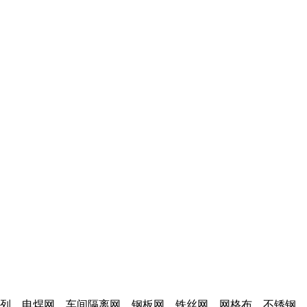
列、电焊网、车间隔离网、钢板网、铁丝网、网格布、不锈钢