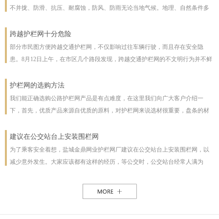
不并拢、防滑、抗压、耐腐蚀，防风、防雨无论当地气候。地理、自然条件多
么恶劣且能保证使用寿命，使用寿命一般长达几十年。即使局部裁截，局部承
受压力也不至发生松动变形现象。该产品防腐蚀性能好，有极强的防腐抗氧化
跨越护栏网十分危险
等特点，具有一般钢丝网都不具备的优点。克服了电焊网焊接点易开焊脱落的
部分市民图方便跨越交通护栏网，不仅影响过往车辆行驶，而且存在安全隐
缺点，一次安装永不松动，是保护草牧场、林场、高速公路和生态环境的最佳
患。8月12日上午，在市区几个路段发现，跨越交通护栏网的不文明行为并不鲜
设施。
见。8月12日10时，在七一路东段，一名穿花格子上衣的男子由北向南跨越交通
护栏网，东西过往的车辆从其身旁疾驰而过;10时30分，两女一男由南向北跨越
护栏网的选购方法
交通护栏网;10时32分，两名女子在七一路北侧躲过3辆由东向西行驶的车辆，向
我们能正确选购公路护栏网产品是有点难度，在这里我们向广大客户介绍一
南跨越交通护栏网，护栏网南侧由西向东行驶的车辆急速行驶，两人在等待约1
下，首先，优质产品来源自优质的原料，对护栏网来说选材很重要，盘条的材
分钟后找准时机跑到南侧人行道上。在附近值班、来自中国联通许昌分公司的
质好坏直接影响着护栏网网片的强度与使用年限，也及立柱所用钢管的薄厚。
一名志愿者称，据她观察，从7时30分至10时30分，约有30人在该路段跨越交通
以下，我们为客户做了如下分析：1、护栏网网片质量，网片是由不同规格的盘
建议在公交站台上安装围栏网
护栏网，“有的还拉着小孩儿，十分危险”。
条（铁丝）焊接而成的，盘条的直径与强度直接影响到网片的质量，在选丝方
为了乘客安全着想，盐城金鼎网业护栏网厂建议在公交站台上安装围栏网，以
面应选择是由正规厂家生产的优质盘条拉出来的成品铁丝；其次是网片的焊接
减少意外发生。大家应该都有这样的经历，等公交时，公交站台经常人满为
或编制工艺，这方面主要是看技术人员与好的生产机械之间的熟练技术与操作
患，各种公交均有，为了能等车上车，不得不到站台前，而且有些站台的公交
能力，通常好的网片是每一个焊接或编制点都能够很好的连接。正规护栏网生
路线图朝的是非机动车道，便于观看，乘客不得不走下站台，而且上车下车都
产厂，都是采用全自动焊接机来生产的，而一起小厂则采用手工焊接，通常质
是人挤人，这些情况均增加了乘客的危险性，如果在站台旁安装了围栏网，那
量很难保正。2、护栏网立柱与框架的质量，护栏的立柱与框架也是一个比较被
这样的情况肯定能得到缓解。所以建议有关部门能重视一下这个问题，调整公