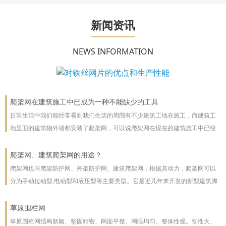
新闻资讯
NEWS INFORMATION
爬架网在建筑施工中已成为一种不能缺少的工具
日常生活中我们能经常看到我们生活的周围有不少建筑工地在施工，而建筑工
地里面的建筑物外墙都安装了爬架网，可以说爬架网在现在的建筑施工中已经
成为一种不能缺少的工具。
爬架网、建筑爬架网的用途？
爬架网也叫爬架防护网、外架防护网、建筑爬架网，根据其动力，爬架网可以
分为手动拉动型,电动型和液压型等主要类型。它是近几年来开发的新型建筑脚
手架，主要用于高层建筑。爬架网可以沿着建筑物向上或向下爬。爬架网系统
彻底改善了脚手架技术
草原围栏网
草原围栏网结构新颖、坚固精密、网面平整、网眼均匀、整体性强。韧性大、