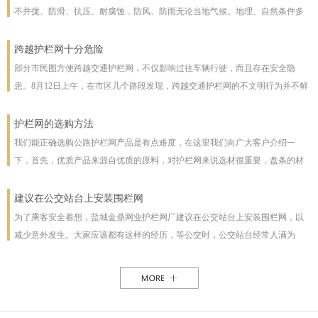
不并拢、防滑、抗压、耐腐蚀，防风、防雨无论当地气候。地理、自然条件多
么恶劣且能保证使用寿命，使用寿命一般长达几十年。即使局部裁截，局部承
受压力也不至发生松动变形现象。该产品防腐蚀性能好，有极强的防腐抗氧化
跨越护栏网十分危险
等特点，具有一般钢丝网都不具备的优点。克服了电焊网焊接点易开焊脱落的
部分市民图方便跨越交通护栏网，不仅影响过往车辆行驶，而且存在安全隐
缺点，一次安装永不松动，是保护草牧场、林场、高速公路和生态环境的最佳
患。8月12日上午，在市区几个路段发现，跨越交通护栏网的不文明行为并不鲜
设施。
见。8月12日10时，在七一路东段，一名穿花格子上衣的男子由北向南跨越交通
护栏网，东西过往的车辆从其身旁疾驰而过;10时30分，两女一男由南向北跨越
护栏网的选购方法
交通护栏网;10时32分，两名女子在七一路北侧躲过3辆由东向西行驶的车辆，向
我们能正确选购公路护栏网产品是有点难度，在这里我们向广大客户介绍一
南跨越交通护栏网，护栏网南侧由西向东行驶的车辆急速行驶，两人在等待约1
下，首先，优质产品来源自优质的原料，对护栏网来说选材很重要，盘条的材
分钟后找准时机跑到南侧人行道上。在附近值班、来自中国联通许昌分公司的
质好坏直接影响着护栏网网片的强度与使用年限，也及立柱所用钢管的薄厚。
一名志愿者称，据她观察，从7时30分至10时30分，约有30人在该路段跨越交通
以下，我们为客户做了如下分析：1、护栏网网片质量，网片是由不同规格的盘
建议在公交站台上安装围栏网
护栏网，“有的还拉着小孩儿，十分危险”。
条（铁丝）焊接而成的，盘条的直径与强度直接影响到网片的质量，在选丝方
为了乘客安全着想，盐城金鼎网业护栏网厂建议在公交站台上安装围栏网，以
面应选择是由正规厂家生产的优质盘条拉出来的成品铁丝；其次是网片的焊接
减少意外发生。大家应该都有这样的经历，等公交时，公交站台经常人满为
或编制工艺，这方面主要是看技术人员与好的生产机械之间的熟练技术与操作
患，各种公交均有，为了能等车上车，不得不到站台前，而且有些站台的公交
能力，通常好的网片是每一个焊接或编制点都能够很好的连接。正规护栏网生
路线图朝的是非机动车道，便于观看，乘客不得不走下站台，而且上车下车都
产厂，都是采用全自动焊接机来生产的，而一起小厂则采用手工焊接，通常质
是人挤人，这些情况均增加了乘客的危险性，如果在站台旁安装了围栏网，那
量很难保正。2、护栏网立柱与框架的质量，护栏的立柱与框架也是一个比较被
这样的情况肯定能得到缓解。所以建议有关部门能重视一下这个问题，调整公