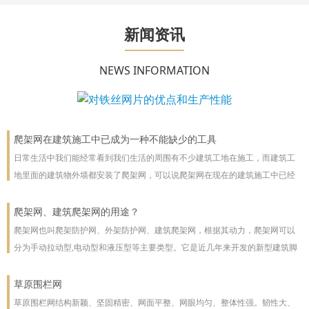
新闻资讯
NEWS INFORMATION
爬架网在建筑施工中已成为一种不能缺少的工具
日常生活中我们能经常看到我们生活的周围有不少建筑工地在施工，而建筑工
地里面的建筑物外墙都安装了爬架网，可以说爬架网在现在的建筑施工中已经
成为一种不能缺少的工具。
爬架网、建筑爬架网的用途？
爬架网也叫爬架防护网、外架防护网、建筑爬架网，根据其动力，爬架网可以
分为手动拉动型,电动型和液压型等主要类型。它是近几年来开发的新型建筑脚
手架，主要用于高层建筑。爬架网可以沿着建筑物向上或向下爬。爬架网系统
彻底改善了脚手架技术
草原围栏网
草原围栏网结构新颖、坚固精密、网面平整、网眼均匀、整体性强。韧性大、