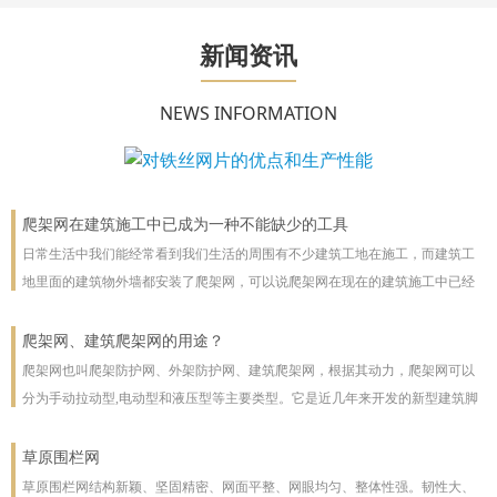
新闻资讯
NEWS INFORMATION
爬架网在建筑施工中已成为一种不能缺少的工具
日常生活中我们能经常看到我们生活的周围有不少建筑工地在施工，而建筑工
地里面的建筑物外墙都安装了爬架网，可以说爬架网在现在的建筑施工中已经
成为一种不能缺少的工具。
爬架网、建筑爬架网的用途？
爬架网也叫爬架防护网、外架防护网、建筑爬架网，根据其动力，爬架网可以
分为手动拉动型,电动型和液压型等主要类型。它是近几年来开发的新型建筑脚
手架，主要用于高层建筑。爬架网可以沿着建筑物向上或向下爬。爬架网系统
彻底改善了脚手架技术
草原围栏网
草原围栏网结构新颖、坚固精密、网面平整、网眼均匀、整体性强。韧性大、