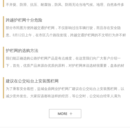
不并拢、防滑、抗压、耐腐蚀，防风、防雨无论当地气候。地理、自然条件多
么恶劣且能保证使用寿命，使用寿命一般长达几十年。即使局部裁截，局部承
受压力也不至发生松动变形现象。该产品防腐蚀性能好，有极强的防腐抗氧化
跨越护栏网十分危险
等特点，具有一般钢丝网都不具备的优点。克服了电焊网焊接点易开焊脱落的
部分市民图方便跨越交通护栏网，不仅影响过往车辆行驶，而且存在安全隐
缺点，一次安装永不松动，是保护草牧场、林场、高速公路和生态环境的最佳
患。8月12日上午，在市区几个路段发现，跨越交通护栏网的不文明行为并不鲜
设施。
见。8月12日10时，在七一路东段，一名穿花格子上衣的男子由北向南跨越交通
护栏网，东西过往的车辆从其身旁疾驰而过;10时30分，两女一男由南向北跨越
护栏网的选购方法
交通护栏网;10时32分，两名女子在七一路北侧躲过3辆由东向西行驶的车辆，向
我们能正确选购公路护栏网产品是有点难度，在这里我们向广大客户介绍一
南跨越交通护栏网，护栏网南侧由西向东行驶的车辆急速行驶，两人在等待约1
下，首先，优质产品来源自优质的原料，对护栏网来说选材很重要，盘条的材
分钟后找准时机跑到南侧人行道上。在附近值班、来自中国联通许昌分公司的
质好坏直接影响着护栏网网片的强度与使用年限，也及立柱所用钢管的薄厚。
一名志愿者称，据她观察，从7时30分至10时30分，约有30人在该路段跨越交通
以下，我们为客户做了如下分析：1、护栏网网片质量，网片是由不同规格的盘
建议在公交站台上安装围栏网
护栏网，“有的还拉着小孩儿，十分危险”。
条（铁丝）焊接而成的，盘条的直径与强度直接影响到网片的质量，在选丝方
为了乘客安全着想，盐城金鼎网业护栏网厂建议在公交站台上安装围栏网，以
面应选择是由正规厂家生产的优质盘条拉出来的成品铁丝；其次是网片的焊接
减少意外发生。大家应该都有这样的经历，等公交时，公交站台经常人满为
或编制工艺，这方面主要是看技术人员与好的生产机械之间的熟练技术与操作
患，各种公交均有，为了能等车上车，不得不到站台前，而且有些站台的公交
能力，通常好的网片是每一个焊接或编制点都能够很好的连接。正规护栏网生
路线图朝的是非机动车道，便于观看，乘客不得不走下站台，而且上车下车都
产厂，都是采用全自动焊接机来生产的，而一起小厂则采用手工焊接，通常质
是人挤人，这些情况均增加了乘客的危险性，如果在站台旁安装了围栏网，那
量很难保正。2、护栏网立柱与框架的质量，护栏的立柱与框架也是一个比较被
这样的情况肯定能得到缓解。所以建议有关部门能重视一下这个问题，调整公