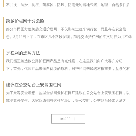
不并拢、防滑、抗压、耐腐蚀，防风、防雨无论当地气候。地理、自然条件多
么恶劣且能保证使用寿命，使用寿命一般长达几十年。即使局部裁截，局部承
受压力也不至发生松动变形现象。该产品防腐蚀性能好，有极强的防腐抗氧化
跨越护栏网十分危险
等特点，具有一般钢丝网都不具备的优点。克服了电焊网焊接点易开焊脱落的
部分市民图方便跨越交通护栏网，不仅影响过往车辆行驶，而且存在安全隐
缺点，一次安装永不松动，是保护草牧场、林场、高速公路和生态环境的最佳
患。8月12日上午，在市区几个路段发现，跨越交通护栏网的不文明行为并不鲜
设施。
见。8月12日10时，在七一路东段，一名穿花格子上衣的男子由北向南跨越交通
护栏网，东西过往的车辆从其身旁疾驰而过;10时30分，两女一男由南向北跨越
护栏网的选购方法
交通护栏网;10时32分，两名女子在七一路北侧躲过3辆由东向西行驶的车辆，向
我们能正确选购公路护栏网产品是有点难度，在这里我们向广大客户介绍一
南跨越交通护栏网，护栏网南侧由西向东行驶的车辆急速行驶，两人在等待约1
下，首先，优质产品来源自优质的原料，对护栏网来说选材很重要，盘条的材
分钟后找准时机跑到南侧人行道上。在附近值班、来自中国联通许昌分公司的
质好坏直接影响着护栏网网片的强度与使用年限，也及立柱所用钢管的薄厚。
一名志愿者称，据她观察，从7时30分至10时30分，约有30人在该路段跨越交通
以下，我们为客户做了如下分析：1、护栏网网片质量，网片是由不同规格的盘
建议在公交站台上安装围栏网
护栏网，“有的还拉着小孩儿，十分危险”。
条（铁丝）焊接而成的，盘条的直径与强度直接影响到网片的质量，在选丝方
为了乘客安全着想，盐城金鼎网业护栏网厂建议在公交站台上安装围栏网，以
面应选择是由正规厂家生产的优质盘条拉出来的成品铁丝；其次是网片的焊接
减少意外发生。大家应该都有这样的经历，等公交时，公交站台经常人满为
或编制工艺，这方面主要是看技术人员与好的生产机械之间的熟练技术与操作
患，各种公交均有，为了能等车上车，不得不到站台前，而且有些站台的公交
能力，通常好的网片是每一个焊接或编制点都能够很好的连接。正规护栏网生
路线图朝的是非机动车道，便于观看，乘客不得不走下站台，而且上车下车都
产厂，都是采用全自动焊接机来生产的，而一起小厂则采用手工焊接，通常质
是人挤人，这些情况均增加了乘客的危险性，如果在站台旁安装了围栏网，那
量很难保正。2、护栏网立柱与框架的质量，护栏的立柱与框架也是一个比较被
这样的情况肯定能得到缓解。所以建议有关部门能重视一下这个问题，调整公