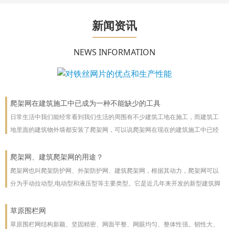
新闻资讯
NEWS INFORMATION
爬架网在建筑施工中已成为一种不能缺少的工具
日常生活中我们能经常看到我们生活的周围有不少建筑工地在施工，而建筑工
地里面的建筑物外墙都安装了爬架网，可以说爬架网在现在的建筑施工中已经
成为一种不能缺少的工具。
爬架网、建筑爬架网的用途？
爬架网也叫爬架防护网、外架防护网、建筑爬架网，根据其动力，爬架网可以
分为手动拉动型,电动型和液压型等主要类型。它是近几年来开发的新型建筑脚
手架，主要用于高层建筑。爬架网可以沿着建筑物向上或向下爬。爬架网系统
彻底改善了脚手架技术
草原围栏网
草原围栏网结构新颖、坚固精密、网面平整、网眼均匀、整体性强。韧性大、