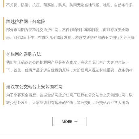
不并拢、防滑、抗压、耐腐蚀，防风、防雨无论当地气候。地理、自然条件多
么恶劣且能保证使用寿命，使用寿命一般长达几十年。即使局部裁截，局部承
受压力也不至发生松动变形现象。该产品防腐蚀性能好，有极强的防腐抗氧化
跨越护栏网十分危险
等特点，具有一般钢丝网都不具备的优点。克服了电焊网焊接点易开焊脱落的
部分市民图方便跨越交通护栏网，不仅影响过往车辆行驶，而且存在安全隐
缺点，一次安装永不松动，是保护草牧场、林场、高速公路和生态环境的最佳
患。8月12日上午，在市区几个路段发现，跨越交通护栏网的不文明行为并不鲜
设施。
见。8月12日10时，在七一路东段，一名穿花格子上衣的男子由北向南跨越交通
护栏网，东西过往的车辆从其身旁疾驰而过;10时30分，两女一男由南向北跨越
护栏网的选购方法
交通护栏网;10时32分，两名女子在七一路北侧躲过3辆由东向西行驶的车辆，向
我们能正确选购公路护栏网产品是有点难度，在这里我们向广大客户介绍一
南跨越交通护栏网，护栏网南侧由西向东行驶的车辆急速行驶，两人在等待约1
下，首先，优质产品来源自优质的原料，对护栏网来说选材很重要，盘条的材
分钟后找准时机跑到南侧人行道上。在附近值班、来自中国联通许昌分公司的
质好坏直接影响着护栏网网片的强度与使用年限，也及立柱所用钢管的薄厚。
一名志愿者称，据她观察，从7时30分至10时30分，约有30人在该路段跨越交通
以下，我们为客户做了如下分析：1、护栏网网片质量，网片是由不同规格的盘
建议在公交站台上安装围栏网
护栏网，“有的还拉着小孩儿，十分危险”。
条（铁丝）焊接而成的，盘条的直径与强度直接影响到网片的质量，在选丝方
为了乘客安全着想，盐城金鼎网业护栏网厂建议在公交站台上安装围栏网，以
面应选择是由正规厂家生产的优质盘条拉出来的成品铁丝；其次是网片的焊接
减少意外发生。大家应该都有这样的经历，等公交时，公交站台经常人满为
或编制工艺，这方面主要是看技术人员与好的生产机械之间的熟练技术与操作
患，各种公交均有，为了能等车上车，不得不到站台前，而且有些站台的公交
能力，通常好的网片是每一个焊接或编制点都能够很好的连接。正规护栏网生
路线图朝的是非机动车道，便于观看，乘客不得不走下站台，而且上车下车都
产厂，都是采用全自动焊接机来生产的，而一起小厂则采用手工焊接，通常质
是人挤人，这些情况均增加了乘客的危险性，如果在站台旁安装了围栏网，那
量很难保正。2、护栏网立柱与框架的质量，护栏的立柱与框架也是一个比较被
这样的情况肯定能得到缓解。所以建议有关部门能重视一下这个问题，调整公