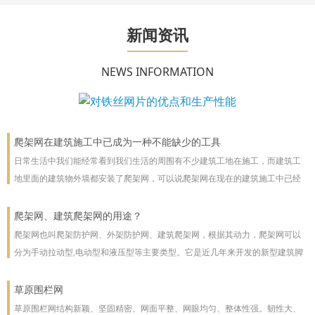
新闻资讯
NEWS INFORMATION
爬架网在建筑施工中已成为一种不能缺少的工具
日常生活中我们能经常看到我们生活的周围有不少建筑工地在施工，而建筑工
地里面的建筑物外墙都安装了爬架网，可以说爬架网在现在的建筑施工中已经
成为一种不能缺少的工具。
爬架网、建筑爬架网的用途？
爬架网也叫爬架防护网、外架防护网、建筑爬架网，根据其动力，爬架网可以
分为手动拉动型,电动型和液压型等主要类型。它是近几年来开发的新型建筑脚
手架，主要用于高层建筑。爬架网可以沿着建筑物向上或向下爬。爬架网系统
彻底改善了脚手架技术
草原围栏网
草原围栏网结构新颖、坚固精密、网面平整、网眼均匀、整体性强。韧性大、