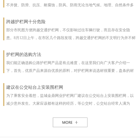
不并拢、防滑、抗压、耐腐蚀，防风、防雨无论当地气候。地理、自然条件多
么恶劣且能保证使用寿命，使用寿命一般长达几十年。即使局部裁截，局部承
受压力也不至发生松动变形现象。该产品防腐蚀性能好，有极强的防腐抗氧化
跨越护栏网十分危险
等特点，具有一般钢丝网都不具备的优点。克服了电焊网焊接点易开焊脱落的
部分市民图方便跨越交通护栏网，不仅影响过往车辆行驶，而且存在安全隐
缺点，一次安装永不松动，是保护草牧场、林场、高速公路和生态环境的最佳
患。8月12日上午，在市区几个路段发现，跨越交通护栏网的不文明行为并不鲜
设施。
见。8月12日10时，在七一路东段，一名穿花格子上衣的男子由北向南跨越交通
护栏网，东西过往的车辆从其身旁疾驰而过;10时30分，两女一男由南向北跨越
护栏网的选购方法
交通护栏网;10时32分，两名女子在七一路北侧躲过3辆由东向西行驶的车辆，向
我们能正确选购公路护栏网产品是有点难度，在这里我们向广大客户介绍一
南跨越交通护栏网，护栏网南侧由西向东行驶的车辆急速行驶，两人在等待约1
下，首先，优质产品来源自优质的原料，对护栏网来说选材很重要，盘条的材
分钟后找准时机跑到南侧人行道上。在附近值班、来自中国联通许昌分公司的
质好坏直接影响着护栏网网片的强度与使用年限，也及立柱所用钢管的薄厚。
一名志愿者称，据她观察，从7时30分至10时30分，约有30人在该路段跨越交通
以下，我们为客户做了如下分析：1、护栏网网片质量，网片是由不同规格的盘
建议在公交站台上安装围栏网
护栏网，“有的还拉着小孩儿，十分危险”。
条（铁丝）焊接而成的，盘条的直径与强度直接影响到网片的质量，在选丝方
为了乘客安全着想，盐城金鼎网业护栏网厂建议在公交站台上安装围栏网，以
面应选择是由正规厂家生产的优质盘条拉出来的成品铁丝；其次是网片的焊接
减少意外发生。大家应该都有这样的经历，等公交时，公交站台经常人满为
或编制工艺，这方面主要是看技术人员与好的生产机械之间的熟练技术与操作
患，各种公交均有，为了能等车上车，不得不到站台前，而且有些站台的公交
能力，通常好的网片是每一个焊接或编制点都能够很好的连接。正规护栏网生
路线图朝的是非机动车道，便于观看，乘客不得不走下站台，而且上车下车都
产厂，都是采用全自动焊接机来生产的，而一起小厂则采用手工焊接，通常质
是人挤人，这些情况均增加了乘客的危险性，如果在站台旁安装了围栏网，那
量很难保正。2、护栏网立柱与框架的质量，护栏的立柱与框架也是一个比较被
这样的情况肯定能得到缓解。所以建议有关部门能重视一下这个问题，调整公