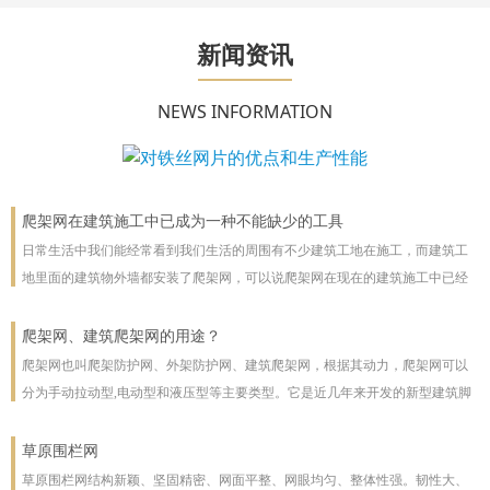
新闻资讯
NEWS INFORMATION
爬架网在建筑施工中已成为一种不能缺少的工具
日常生活中我们能经常看到我们生活的周围有不少建筑工地在施工，而建筑工
地里面的建筑物外墙都安装了爬架网，可以说爬架网在现在的建筑施工中已经
成为一种不能缺少的工具。
爬架网、建筑爬架网的用途？
爬架网也叫爬架防护网、外架防护网、建筑爬架网，根据其动力，爬架网可以
分为手动拉动型,电动型和液压型等主要类型。它是近几年来开发的新型建筑脚
手架，主要用于高层建筑。爬架网可以沿着建筑物向上或向下爬。爬架网系统
彻底改善了脚手架技术
草原围栏网
草原围栏网结构新颖、坚固精密、网面平整、网眼均匀、整体性强。韧性大、