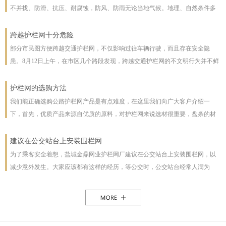
不并拢、防滑、抗压、耐腐蚀，防风、防雨无论当地气候。地理、自然条件多
么恶劣且能保证使用寿命，使用寿命一般长达几十年。即使局部裁截，局部承
受压力也不至发生松动变形现象。该产品防腐蚀性能好，有极强的防腐抗氧化
跨越护栏网十分危险
等特点，具有一般钢丝网都不具备的优点。克服了电焊网焊接点易开焊脱落的
部分市民图方便跨越交通护栏网，不仅影响过往车辆行驶，而且存在安全隐
缺点，一次安装永不松动，是保护草牧场、林场、高速公路和生态环境的最佳
患。8月12日上午，在市区几个路段发现，跨越交通护栏网的不文明行为并不鲜
设施。
见。8月12日10时，在七一路东段，一名穿花格子上衣的男子由北向南跨越交通
护栏网，东西过往的车辆从其身旁疾驰而过;10时30分，两女一男由南向北跨越
护栏网的选购方法
交通护栏网;10时32分，两名女子在七一路北侧躲过3辆由东向西行驶的车辆，向
我们能正确选购公路护栏网产品是有点难度，在这里我们向广大客户介绍一
南跨越交通护栏网，护栏网南侧由西向东行驶的车辆急速行驶，两人在等待约1
下，首先，优质产品来源自优质的原料，对护栏网来说选材很重要，盘条的材
分钟后找准时机跑到南侧人行道上。在附近值班、来自中国联通许昌分公司的
质好坏直接影响着护栏网网片的强度与使用年限，也及立柱所用钢管的薄厚。
一名志愿者称，据她观察，从7时30分至10时30分，约有30人在该路段跨越交通
以下，我们为客户做了如下分析：1、护栏网网片质量，网片是由不同规格的盘
建议在公交站台上安装围栏网
护栏网，“有的还拉着小孩儿，十分危险”。
条（铁丝）焊接而成的，盘条的直径与强度直接影响到网片的质量，在选丝方
为了乘客安全着想，盐城金鼎网业护栏网厂建议在公交站台上安装围栏网，以
面应选择是由正规厂家生产的优质盘条拉出来的成品铁丝；其次是网片的焊接
减少意外发生。大家应该都有这样的经历，等公交时，公交站台经常人满为
或编制工艺，这方面主要是看技术人员与好的生产机械之间的熟练技术与操作
患，各种公交均有，为了能等车上车，不得不到站台前，而且有些站台的公交
能力，通常好的网片是每一个焊接或编制点都能够很好的连接。正规护栏网生
路线图朝的是非机动车道，便于观看，乘客不得不走下站台，而且上车下车都
产厂，都是采用全自动焊接机来生产的，而一起小厂则采用手工焊接，通常质
是人挤人，这些情况均增加了乘客的危险性，如果在站台旁安装了围栏网，那
量很难保正。2、护栏网立柱与框架的质量，护栏的立柱与框架也是一个比较被
这样的情况肯定能得到缓解。所以建议有关部门能重视一下这个问题，调整公