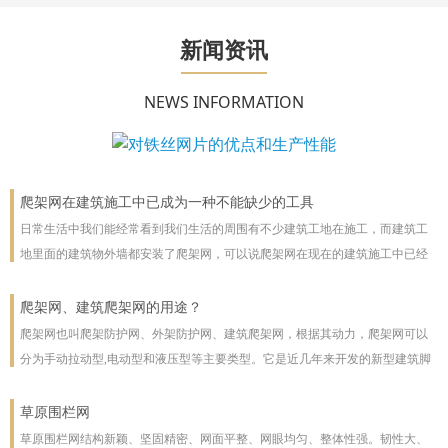
新闻资讯
NEWS INFORMATION
爬架网在建筑施工中已成为一种不能缺少的工具
日常生活中我们能经常看到我们生活的周围有不少建筑工地在施工，而建筑工
地里面的建筑物外墙都安装了爬架网，可以说爬架网在现在的建筑施工中已经
成为一种不能缺少的工具。
爬架网、建筑爬架网的用途？
爬架网也叫爬架防护网、外架防护网、建筑爬架网，根据其动力，爬架网可以
分为手动拉动型,电动型和液压型等主要类型。它是近几年来开发的新型建筑脚
手架，主要用于高层建筑。爬架网可以沿着建筑物向上或向下爬。爬架网系统
彻底改善了脚手架技术
草原围栏网
草原围栏网结构新颖、坚固精密、网面平整、网眼均匀、整体性强。韧性大、