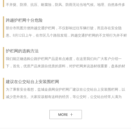
不并拢、防滑、抗压、耐腐蚀，防风、防雨无论当地气候。地理、自然条件多
么恶劣且能保证使用寿命，使用寿命一般长达几十年。即使局部裁截，局部承
受压力也不至发生松动变形现象。该产品防腐蚀性能好，有极强的防腐抗氧化
跨越护栏网十分危险
等特点，具有一般钢丝网都不具备的优点。克服了电焊网焊接点易开焊脱落的
部分市民图方便跨越交通护栏网，不仅影响过往车辆行驶，而且存在安全隐
缺点，一次安装永不松动，是保护草牧场、林场、高速公路和生态环境的最佳
患。8月12日上午，在市区几个路段发现，跨越交通护栏网的不文明行为并不鲜
设施。
见。8月12日10时，在七一路东段，一名穿花格子上衣的男子由北向南跨越交通
护栏网，东西过往的车辆从其身旁疾驰而过;10时30分，两女一男由南向北跨越
护栏网的选购方法
交通护栏网;10时32分，两名女子在七一路北侧躲过3辆由东向西行驶的车辆，向
我们能正确选购公路护栏网产品是有点难度，在这里我们向广大客户介绍一
南跨越交通护栏网，护栏网南侧由西向东行驶的车辆急速行驶，两人在等待约1
下，首先，优质产品来源自优质的原料，对护栏网来说选材很重要，盘条的材
分钟后找准时机跑到南侧人行道上。在附近值班、来自中国联通许昌分公司的
质好坏直接影响着护栏网网片的强度与使用年限，也及立柱所用钢管的薄厚。
一名志愿者称，据她观察，从7时30分至10时30分，约有30人在该路段跨越交通
以下，我们为客户做了如下分析：1、护栏网网片质量，网片是由不同规格的盘
建议在公交站台上安装围栏网
护栏网，“有的还拉着小孩儿，十分危险”。
条（铁丝）焊接而成的，盘条的直径与强度直接影响到网片的质量，在选丝方
为了乘客安全着想，盐城金鼎网业护栏网厂建议在公交站台上安装围栏网，以
面应选择是由正规厂家生产的优质盘条拉出来的成品铁丝；其次是网片的焊接
减少意外发生。大家应该都有这样的经历，等公交时，公交站台经常人满为
或编制工艺，这方面主要是看技术人员与好的生产机械之间的熟练技术与操作
患，各种公交均有，为了能等车上车，不得不到站台前，而且有些站台的公交
能力，通常好的网片是每一个焊接或编制点都能够很好的连接。正规护栏网生
路线图朝的是非机动车道，便于观看，乘客不得不走下站台，而且上车下车都
产厂，都是采用全自动焊接机来生产的，而一起小厂则采用手工焊接，通常质
是人挤人，这些情况均增加了乘客的危险性，如果在站台旁安装了围栏网，那
量很难保正。2、护栏网立柱与框架的质量，护栏的立柱与框架也是一个比较被
这样的情况肯定能得到缓解。所以建议有关部门能重视一下这个问题，调整公