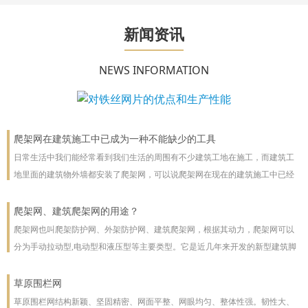
新闻资讯
NEWS INFORMATION
爬架网在建筑施工中已成为一种不能缺少的工具
日常生活中我们能经常看到我们生活的周围有不少建筑工地在施工，而建筑工
地里面的建筑物外墙都安装了爬架网，可以说爬架网在现在的建筑施工中已经
成为一种不能缺少的工具。
爬架网、建筑爬架网的用途？
爬架网也叫爬架防护网、外架防护网、建筑爬架网，根据其动力，爬架网可以
分为手动拉动型,电动型和液压型等主要类型。它是近几年来开发的新型建筑脚
手架，主要用于高层建筑。爬架网可以沿着建筑物向上或向下爬。爬架网系统
彻底改善了脚手架技术
草原围栏网
草原围栏网结构新颖、坚固精密、网面平整、网眼均匀、整体性强。韧性大、