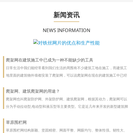
新闻资讯
NEWS INFORMATION
爬架网在建筑施工中已成为一种不能缺少的工具
日常生活中我们能经常看到我们生活的周围有不少建筑工地在施工，而建筑工
地里面的建筑物外墙都安装了爬架网，可以说爬架网在现在的建筑施工中已经
成为一种不能缺少的工具。
爬架网、建筑爬架网的用途？
爬架网也叫爬架防护网、外架防护网、建筑爬架网，根据其动力，爬架网可以
分为手动拉动型,电动型和液压型等主要类型。它是近几年来开发的新型建筑脚
手架，主要用于高层建筑。爬架网可以沿着建筑物向上或向下爬。爬架网系统
彻底改善了脚手架技术
草原围栏网
草原围栏网结构新颖、坚固精密、网面平整、网眼均匀、整体性强。韧性大、