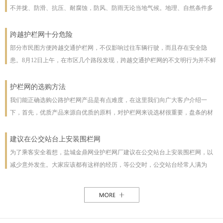
不并拢、防滑、抗压、耐腐蚀，防风、防雨无论当地气候。地理、自然条件多
么恶劣且能保证使用寿命，使用寿命一般长达几十年。即使局部裁截，局部承
受压力也不至发生松动变形现象。该产品防腐蚀性能好，有极强的防腐抗氧化
跨越护栏网十分危险
等特点，具有一般钢丝网都不具备的优点。克服了电焊网焊接点易开焊脱落的
部分市民图方便跨越交通护栏网，不仅影响过往车辆行驶，而且存在安全隐
缺点，一次安装永不松动，是保护草牧场、林场、高速公路和生态环境的最佳
患。8月12日上午，在市区几个路段发现，跨越交通护栏网的不文明行为并不鲜
设施。
见。8月12日10时，在七一路东段，一名穿花格子上衣的男子由北向南跨越交通
护栏网，东西过往的车辆从其身旁疾驰而过;10时30分，两女一男由南向北跨越
护栏网的选购方法
交通护栏网;10时32分，两名女子在七一路北侧躲过3辆由东向西行驶的车辆，向
我们能正确选购公路护栏网产品是有点难度，在这里我们向广大客户介绍一
南跨越交通护栏网，护栏网南侧由西向东行驶的车辆急速行驶，两人在等待约1
下，首先，优质产品来源自优质的原料，对护栏网来说选材很重要，盘条的材
分钟后找准时机跑到南侧人行道上。在附近值班、来自中国联通许昌分公司的
质好坏直接影响着护栏网网片的强度与使用年限，也及立柱所用钢管的薄厚。
一名志愿者称，据她观察，从7时30分至10时30分，约有30人在该路段跨越交通
以下，我们为客户做了如下分析：1、护栏网网片质量，网片是由不同规格的盘
建议在公交站台上安装围栏网
护栏网，“有的还拉着小孩儿，十分危险”。
条（铁丝）焊接而成的，盘条的直径与强度直接影响到网片的质量，在选丝方
为了乘客安全着想，盐城金鼎网业护栏网厂建议在公交站台上安装围栏网，以
面应选择是由正规厂家生产的优质盘条拉出来的成品铁丝；其次是网片的焊接
减少意外发生。大家应该都有这样的经历，等公交时，公交站台经常人满为
或编制工艺，这方面主要是看技术人员与好的生产机械之间的熟练技术与操作
患，各种公交均有，为了能等车上车，不得不到站台前，而且有些站台的公交
能力，通常好的网片是每一个焊接或编制点都能够很好的连接。正规护栏网生
路线图朝的是非机动车道，便于观看，乘客不得不走下站台，而且上车下车都
产厂，都是采用全自动焊接机来生产的，而一起小厂则采用手工焊接，通常质
是人挤人，这些情况均增加了乘客的危险性，如果在站台旁安装了围栏网，那
量很难保正。2、护栏网立柱与框架的质量，护栏的立柱与框架也是一个比较被
这样的情况肯定能得到缓解。所以建议有关部门能重视一下这个问题，调整公