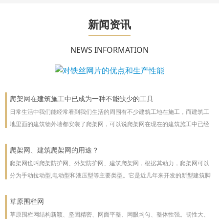
新闻资讯
NEWS INFORMATION
爬架网在建筑施工中已成为一种不能缺少的工具
日常生活中我们能经常看到我们生活的周围有不少建筑工地在施工，而建筑工
地里面的建筑物外墙都安装了爬架网，可以说爬架网在现在的建筑施工中已经
成为一种不能缺少的工具。
爬架网、建筑爬架网的用途？
爬架网也叫爬架防护网、外架防护网、建筑爬架网，根据其动力，爬架网可以
分为手动拉动型,电动型和液压型等主要类型。它是近几年来开发的新型建筑脚
手架，主要用于高层建筑。爬架网可以沿着建筑物向上或向下爬。爬架网系统
彻底改善了脚手架技术
草原围栏网
草原围栏网结构新颖、坚固精密、网面平整、网眼均匀、整体性强。韧性大、