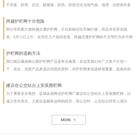
不并拢、防滑、抗压、耐腐蚀，防风、防雨无论当地气候。地理、自然条件多
么恶劣且能保证使用寿命，使用寿命一般长达几十年。即使局部裁截，局部承
受压力也不至发生松动变形现象。该产品防腐蚀性能好，有极强的防腐抗氧化
跨越护栏网十分危险
等特点，具有一般钢丝网都不具备的优点。克服了电焊网焊接点易开焊脱落的
部分市民图方便跨越交通护栏网，不仅影响过往车辆行驶，而且存在安全隐
缺点，一次安装永不松动，是保护草牧场、林场、高速公路和生态环境的最佳
患。8月12日上午，在市区几个路段发现，跨越交通护栏网的不文明行为并不鲜
设施。
见。8月12日10时，在七一路东段，一名穿花格子上衣的男子由北向南跨越交通
护栏网，东西过往的车辆从其身旁疾驰而过;10时30分，两女一男由南向北跨越
护栏网的选购方法
交通护栏网;10时32分，两名女子在七一路北侧躲过3辆由东向西行驶的车辆，向
我们能正确选购公路护栏网产品是有点难度，在这里我们向广大客户介绍一
南跨越交通护栏网，护栏网南侧由西向东行驶的车辆急速行驶，两人在等待约1
下，首先，优质产品来源自优质的原料，对护栏网来说选材很重要，盘条的材
分钟后找准时机跑到南侧人行道上。在附近值班、来自中国联通许昌分公司的
质好坏直接影响着护栏网网片的强度与使用年限，也及立柱所用钢管的薄厚。
一名志愿者称，据她观察，从7时30分至10时30分，约有30人在该路段跨越交通
以下，我们为客户做了如下分析：1、护栏网网片质量，网片是由不同规格的盘
建议在公交站台上安装围栏网
护栏网，“有的还拉着小孩儿，十分危险”。
条（铁丝）焊接而成的，盘条的直径与强度直接影响到网片的质量，在选丝方
为了乘客安全着想，盐城金鼎网业护栏网厂建议在公交站台上安装围栏网，以
面应选择是由正规厂家生产的优质盘条拉出来的成品铁丝；其次是网片的焊接
减少意外发生。大家应该都有这样的经历，等公交时，公交站台经常人满为
或编制工艺，这方面主要是看技术人员与好的生产机械之间的熟练技术与操作
患，各种公交均有，为了能等车上车，不得不到站台前，而且有些站台的公交
能力，通常好的网片是每一个焊接或编制点都能够很好的连接。正规护栏网生
路线图朝的是非机动车道，便于观看，乘客不得不走下站台，而且上车下车都
产厂，都是采用全自动焊接机来生产的，而一起小厂则采用手工焊接，通常质
是人挤人，这些情况均增加了乘客的危险性，如果在站台旁安装了围栏网，那
量很难保正。2、护栏网立柱与框架的质量，护栏的立柱与框架也是一个比较被
这样的情况肯定能得到缓解。所以建议有关部门能重视一下这个问题，调整公