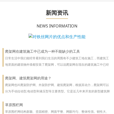
新闻资讯
NEWS INFORMATION
爬架网在建筑施工中已成为一种不能缺少的工具
日常生活中我们能经常看到我们生活的周围有不少建筑工地在施工，而建筑工
地里面的建筑物外墙都安装了爬架网，可以说爬架网在现在的建筑施工中已经
成为一种不能缺少的工具。
爬架网、建筑爬架网的用途？
爬架网也叫爬架防护网、外架防护网、建筑爬架网，根据其动力，爬架网可以
分为手动拉动型,电动型和液压型等主要类型。它是近几年来开发的新型建筑脚
手架，主要用于高层建筑。爬架网可以沿着建筑物向上或向下爬。爬架网系统
彻底改善了脚手架技术
草原围栏网
草原围栏网结构新颖、坚固精密、网面平整、网眼均匀、整体性强。韧性大、