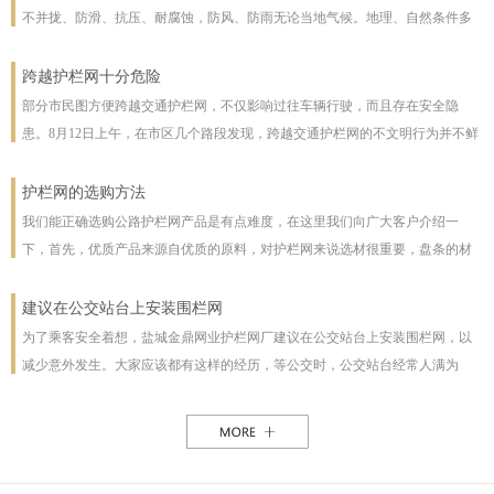
不并拢、防滑、抗压、耐腐蚀，防风、防雨无论当地气候。地理、自然条件多
么恶劣且能保证使用寿命，使用寿命一般长达几十年。即使局部裁截，局部承
受压力也不至发生松动变形现象。该产品防腐蚀性能好，有极强的防腐抗氧化
跨越护栏网十分危险
等特点，具有一般钢丝网都不具备的优点。克服了电焊网焊接点易开焊脱落的
部分市民图方便跨越交通护栏网，不仅影响过往车辆行驶，而且存在安全隐
缺点，一次安装永不松动，是保护草牧场、林场、高速公路和生态环境的最佳
患。8月12日上午，在市区几个路段发现，跨越交通护栏网的不文明行为并不鲜
设施。
见。8月12日10时，在七一路东段，一名穿花格子上衣的男子由北向南跨越交通
护栏网，东西过往的车辆从其身旁疾驰而过;10时30分，两女一男由南向北跨越
护栏网的选购方法
交通护栏网;10时32分，两名女子在七一路北侧躲过3辆由东向西行驶的车辆，向
我们能正确选购公路护栏网产品是有点难度，在这里我们向广大客户介绍一
南跨越交通护栏网，护栏网南侧由西向东行驶的车辆急速行驶，两人在等待约1
下，首先，优质产品来源自优质的原料，对护栏网来说选材很重要，盘条的材
分钟后找准时机跑到南侧人行道上。在附近值班、来自中国联通许昌分公司的
质好坏直接影响着护栏网网片的强度与使用年限，也及立柱所用钢管的薄厚。
一名志愿者称，据她观察，从7时30分至10时30分，约有30人在该路段跨越交通
以下，我们为客户做了如下分析：1、护栏网网片质量，网片是由不同规格的盘
建议在公交站台上安装围栏网
护栏网，“有的还拉着小孩儿，十分危险”。
条（铁丝）焊接而成的，盘条的直径与强度直接影响到网片的质量，在选丝方
为了乘客安全着想，盐城金鼎网业护栏网厂建议在公交站台上安装围栏网，以
面应选择是由正规厂家生产的优质盘条拉出来的成品铁丝；其次是网片的焊接
减少意外发生。大家应该都有这样的经历，等公交时，公交站台经常人满为
或编制工艺，这方面主要是看技术人员与好的生产机械之间的熟练技术与操作
患，各种公交均有，为了能等车上车，不得不到站台前，而且有些站台的公交
能力，通常好的网片是每一个焊接或编制点都能够很好的连接。正规护栏网生
路线图朝的是非机动车道，便于观看，乘客不得不走下站台，而且上车下车都
产厂，都是采用全自动焊接机来生产的，而一起小厂则采用手工焊接，通常质
是人挤人，这些情况均增加了乘客的危险性，如果在站台旁安装了围栏网，那
量很难保正。2、护栏网立柱与框架的质量，护栏的立柱与框架也是一个比较被
这样的情况肯定能得到缓解。所以建议有关部门能重视一下这个问题，调整公