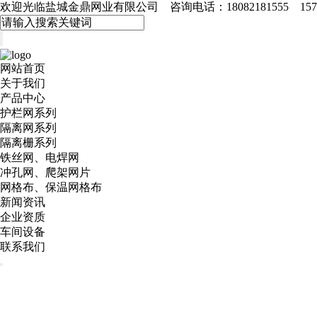
欢迎光临盐城金鼎网业有限公司 咨询电话：18082181555 15715
网站首页
关于我们
产品中心
护栏网系列
隔离网系列
隔离栅系列
铁丝网、电焊网
冲孔网、爬架网片
网格布、保温网格布
新闻资讯
企业资质
车间设备
联系我们