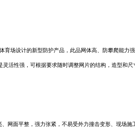
专为体育场设计的新型防护产品，此品网体高、防攀爬能力
是灵活性强，可根据要求随时调整网片的结构，造型和尺
、网面平整，强力张紧，不易受外力撞击变形、现场施