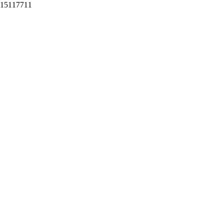
117711