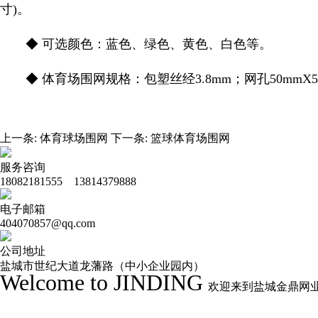
寸)。
◆ 可选颜色：蓝色、绿色、黄色、白色等。
◆ 体育场围网规格：包塑丝经3.8mm；网孔50mmX50m
上一条:
体育球场围网
下一条:
篮球体育场围网
服务咨询
18082181555 13814379888
电子邮箱
404070857@qq.com
公司地址
盐城市世纪大道龙藩路（中小企业园内）
Welcome to JINDING
欢迎来到盐城金鼎网