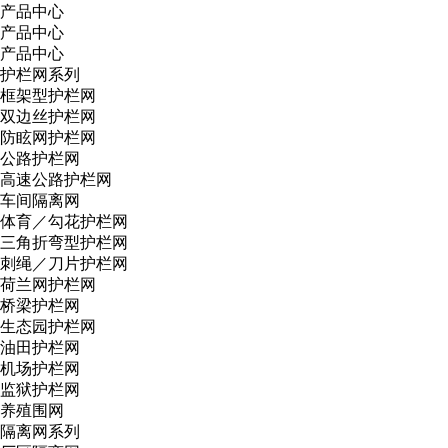
产品中心
产品中心
产品中心
护栏网系列
框架型护栏网
双边丝护栏网
防眩网护栏网
公路护栏网
高速公路护栏网
车间隔离网
体育／勾花护栏网
三角折弯型护栏网
刺绳／刀片护栏网
荷兰网护栏网
桥梁护栏网
生态园护栏网
油田护栏网
机场护栏网
监狱护栏网
养殖围网
隔离网系列