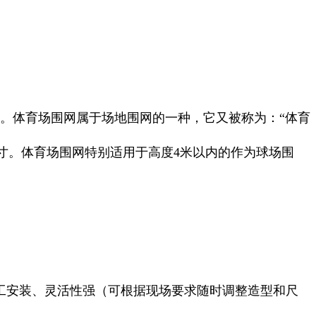
强。体育场围网属于场地围网的一种，它又被称为：“体育
寸。体育场围网特别适用于高度4米以内的作为球场围
工安装、灵活性强（可根据现场要求随时调整造型和尺