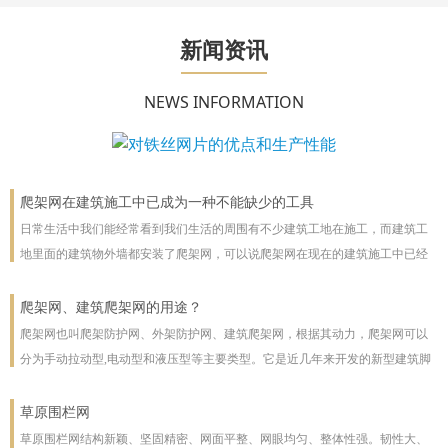
新闻资讯
NEWS INFORMATION
爬架网在建筑施工中已成为一种不能缺少的工具
日常生活中我们能经常看到我们生活的周围有不少建筑工地在施工，而建筑工
地里面的建筑物外墙都安装了爬架网，可以说爬架网在现在的建筑施工中已经
成为一种不能缺少的工具。
爬架网、建筑爬架网的用途？
爬架网也叫爬架防护网、外架防护网、建筑爬架网，根据其动力，爬架网可以
分为手动拉动型,电动型和液压型等主要类型。它是近几年来开发的新型建筑脚
手架，主要用于高层建筑。爬架网可以沿着建筑物向上或向下爬。爬架网系统
彻底改善了脚手架技术
草原围栏网
草原围栏网结构新颖、坚固精密、网面平整、网眼均匀、整体性强。韧性大、