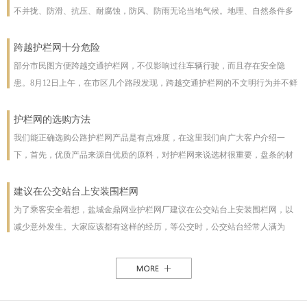
不并拢、防滑、抗压、耐腐蚀，防风、防雨无论当地气候。地理、自然条件多
么恶劣且能保证使用寿命，使用寿命一般长达几十年。即使局部裁截，局部承
受压力也不至发生松动变形现象。该产品防腐蚀性能好，有极强的防腐抗氧化
跨越护栏网十分危险
等特点，具有一般钢丝网都不具备的优点。克服了电焊网焊接点易开焊脱落的
部分市民图方便跨越交通护栏网，不仅影响过往车辆行驶，而且存在安全隐
缺点，一次安装永不松动，是保护草牧场、林场、高速公路和生态环境的最佳
患。8月12日上午，在市区几个路段发现，跨越交通护栏网的不文明行为并不鲜
设施。
见。8月12日10时，在七一路东段，一名穿花格子上衣的男子由北向南跨越交通
护栏网，东西过往的车辆从其身旁疾驰而过;10时30分，两女一男由南向北跨越
护栏网的选购方法
交通护栏网;10时32分，两名女子在七一路北侧躲过3辆由东向西行驶的车辆，向
我们能正确选购公路护栏网产品是有点难度，在这里我们向广大客户介绍一
南跨越交通护栏网，护栏网南侧由西向东行驶的车辆急速行驶，两人在等待约1
下，首先，优质产品来源自优质的原料，对护栏网来说选材很重要，盘条的材
分钟后找准时机跑到南侧人行道上。在附近值班、来自中国联通许昌分公司的
质好坏直接影响着护栏网网片的强度与使用年限，也及立柱所用钢管的薄厚。
一名志愿者称，据她观察，从7时30分至10时30分，约有30人在该路段跨越交通
以下，我们为客户做了如下分析：1、护栏网网片质量，网片是由不同规格的盘
建议在公交站台上安装围栏网
护栏网，“有的还拉着小孩儿，十分危险”。
条（铁丝）焊接而成的，盘条的直径与强度直接影响到网片的质量，在选丝方
为了乘客安全着想，盐城金鼎网业护栏网厂建议在公交站台上安装围栏网，以
面应选择是由正规厂家生产的优质盘条拉出来的成品铁丝；其次是网片的焊接
减少意外发生。大家应该都有这样的经历，等公交时，公交站台经常人满为
或编制工艺，这方面主要是看技术人员与好的生产机械之间的熟练技术与操作
患，各种公交均有，为了能等车上车，不得不到站台前，而且有些站台的公交
能力，通常好的网片是每一个焊接或编制点都能够很好的连接。正规护栏网生
路线图朝的是非机动车道，便于观看，乘客不得不走下站台，而且上车下车都
产厂，都是采用全自动焊接机来生产的，而一起小厂则采用手工焊接，通常质
是人挤人，这些情况均增加了乘客的危险性，如果在站台旁安装了围栏网，那
量很难保正。2、护栏网立柱与框架的质量，护栏的立柱与框架也是一个比较被
这样的情况肯定能得到缓解。所以建议有关部门能重视一下这个问题，调整公