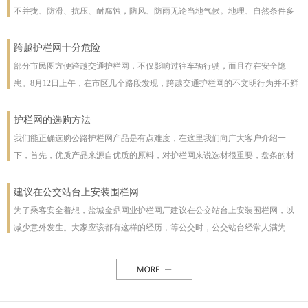
不并拢、防滑、抗压、耐腐蚀，防风、防雨无论当地气候。地理、自然条件多
么恶劣且能保证使用寿命，使用寿命一般长达几十年。即使局部裁截，局部承
受压力也不至发生松动变形现象。该产品防腐蚀性能好，有极强的防腐抗氧化
跨越护栏网十分危险
等特点，具有一般钢丝网都不具备的优点。克服了电焊网焊接点易开焊脱落的
部分市民图方便跨越交通护栏网，不仅影响过往车辆行驶，而且存在安全隐
缺点，一次安装永不松动，是保护草牧场、林场、高速公路和生态环境的最佳
患。8月12日上午，在市区几个路段发现，跨越交通护栏网的不文明行为并不鲜
设施。
见。8月12日10时，在七一路东段，一名穿花格子上衣的男子由北向南跨越交通
护栏网，东西过往的车辆从其身旁疾驰而过;10时30分，两女一男由南向北跨越
护栏网的选购方法
交通护栏网;10时32分，两名女子在七一路北侧躲过3辆由东向西行驶的车辆，向
我们能正确选购公路护栏网产品是有点难度，在这里我们向广大客户介绍一
南跨越交通护栏网，护栏网南侧由西向东行驶的车辆急速行驶，两人在等待约1
下，首先，优质产品来源自优质的原料，对护栏网来说选材很重要，盘条的材
分钟后找准时机跑到南侧人行道上。在附近值班、来自中国联通许昌分公司的
质好坏直接影响着护栏网网片的强度与使用年限，也及立柱所用钢管的薄厚。
一名志愿者称，据她观察，从7时30分至10时30分，约有30人在该路段跨越交通
以下，我们为客户做了如下分析：1、护栏网网片质量，网片是由不同规格的盘
建议在公交站台上安装围栏网
护栏网，“有的还拉着小孩儿，十分危险”。
条（铁丝）焊接而成的，盘条的直径与强度直接影响到网片的质量，在选丝方
为了乘客安全着想，盐城金鼎网业护栏网厂建议在公交站台上安装围栏网，以
面应选择是由正规厂家生产的优质盘条拉出来的成品铁丝；其次是网片的焊接
减少意外发生。大家应该都有这样的经历，等公交时，公交站台经常人满为
或编制工艺，这方面主要是看技术人员与好的生产机械之间的熟练技术与操作
患，各种公交均有，为了能等车上车，不得不到站台前，而且有些站台的公交
能力，通常好的网片是每一个焊接或编制点都能够很好的连接。正规护栏网生
路线图朝的是非机动车道，便于观看，乘客不得不走下站台，而且上车下车都
产厂，都是采用全自动焊接机来生产的，而一起小厂则采用手工焊接，通常质
是人挤人，这些情况均增加了乘客的危险性，如果在站台旁安装了围栏网，那
量很难保正。2、护栏网立柱与框架的质量，护栏的立柱与框架也是一个比较被
这样的情况肯定能得到缓解。所以建议有关部门能重视一下这个问题，调整公