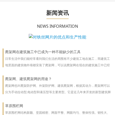
新闻资讯
NEWS INFORMATION
爬架网在建筑施工中已成为一种不能缺少的工具
日常生活中我们能经常看到我们生活的周围有不少建筑工地在施工，而建筑工
地里面的建筑物外墙都安装了爬架网，可以说爬架网在现在的建筑施工中已经
成为一种不能缺少的工具。
爬架网、建筑爬架网的用途？
爬架网也叫爬架防护网、外架防护网、建筑爬架网，根据其动力，爬架网可以
分为手动拉动型,电动型和液压型等主要类型。它是近几年来开发的新型建筑脚
手架，主要用于高层建筑。爬架网可以沿着建筑物向上或向下爬。爬架网系统
彻底改善了脚手架技术
草原围栏网
草原围栏网结构新颖、坚固精密、网面平整、网眼均匀、整体性强。韧性大、