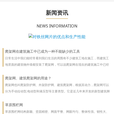
新闻资讯
NEWS INFORMATION
爬架网在建筑施工中已成为一种不能缺少的工具
日常生活中我们能经常看到我们生活的周围有不少建筑工地在施工，而建筑工
地里面的建筑物外墙都安装了爬架网，可以说爬架网在现在的建筑施工中已经
成为一种不能缺少的工具。
爬架网、建筑爬架网的用途？
爬架网也叫爬架防护网、外架防护网、建筑爬架网，根据其动力，爬架网可以
分为手动拉动型,电动型和液压型等主要类型。它是近几年来开发的新型建筑脚
手架，主要用于高层建筑。爬架网可以沿着建筑物向上或向下爬。爬架网系统
彻底改善了脚手架技术
草原围栏网
草原围栏网结构新颖、坚固精密、网面平整、网眼均匀、整体性强。韧性大、