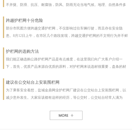
不并拢、防滑、抗压、耐腐蚀，防风、防雨无论当地气候。地理、自然条件多
么恶劣且能保证使用寿命，使用寿命一般长达几十年。即使局部裁截，局部承
受压力也不至发生松动变形现象。该产品防腐蚀性能好，有极强的防腐抗氧化
跨越护栏网十分危险
等特点，具有一般钢丝网都不具备的优点。克服了电焊网焊接点易开焊脱落的
部分市民图方便跨越交通护栏网，不仅影响过往车辆行驶，而且存在安全隐
缺点，一次安装永不松动，是保护草牧场、林场、高速公路和生态环境的最佳
患。8月12日上午，在市区几个路段发现，跨越交通护栏网的不文明行为并不鲜
设施。
见。8月12日10时，在七一路东段，一名穿花格子上衣的男子由北向南跨越交通
护栏网，东西过往的车辆从其身旁疾驰而过;10时30分，两女一男由南向北跨越
护栏网的选购方法
交通护栏网;10时32分，两名女子在七一路北侧躲过3辆由东向西行驶的车辆，向
我们能正确选购公路护栏网产品是有点难度，在这里我们向广大客户介绍一
南跨越交通护栏网，护栏网南侧由西向东行驶的车辆急速行驶，两人在等待约1
下，首先，优质产品来源自优质的原料，对护栏网来说选材很重要，盘条的材
分钟后找准时机跑到南侧人行道上。在附近值班、来自中国联通许昌分公司的
质好坏直接影响着护栏网网片的强度与使用年限，也及立柱所用钢管的薄厚。
一名志愿者称，据她观察，从7时30分至10时30分，约有30人在该路段跨越交通
以下，我们为客户做了如下分析：1、护栏网网片质量，网片是由不同规格的盘
建议在公交站台上安装围栏网
护栏网，“有的还拉着小孩儿，十分危险”。
条（铁丝）焊接而成的，盘条的直径与强度直接影响到网片的质量，在选丝方
为了乘客安全着想，盐城金鼎网业护栏网厂建议在公交站台上安装围栏网，以
面应选择是由正规厂家生产的优质盘条拉出来的成品铁丝；其次是网片的焊接
减少意外发生。大家应该都有这样的经历，等公交时，公交站台经常人满为
或编制工艺，这方面主要是看技术人员与好的生产机械之间的熟练技术与操作
患，各种公交均有，为了能等车上车，不得不到站台前，而且有些站台的公交
能力，通常好的网片是每一个焊接或编制点都能够很好的连接。正规护栏网生
路线图朝的是非机动车道，便于观看，乘客不得不走下站台，而且上车下车都
产厂，都是采用全自动焊接机来生产的，而一起小厂则采用手工焊接，通常质
是人挤人，这些情况均增加了乘客的危险性，如果在站台旁安装了围栏网，那
量很难保正。2、护栏网立柱与框架的质量，护栏的立柱与框架也是一个比较被
这样的情况肯定能得到缓解。所以建议有关部门能重视一下这个问题，调整公