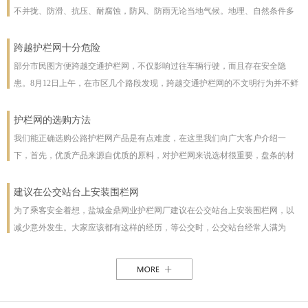
不并拢、防滑、抗压、耐腐蚀，防风、防雨无论当地气候。地理、自然条件多
么恶劣且能保证使用寿命，使用寿命一般长达几十年。即使局部裁截，局部承
受压力也不至发生松动变形现象。该产品防腐蚀性能好，有极强的防腐抗氧化
跨越护栏网十分危险
等特点，具有一般钢丝网都不具备的优点。克服了电焊网焊接点易开焊脱落的
部分市民图方便跨越交通护栏网，不仅影响过往车辆行驶，而且存在安全隐
缺点，一次安装永不松动，是保护草牧场、林场、高速公路和生态环境的最佳
患。8月12日上午，在市区几个路段发现，跨越交通护栏网的不文明行为并不鲜
设施。
见。8月12日10时，在七一路东段，一名穿花格子上衣的男子由北向南跨越交通
护栏网，东西过往的车辆从其身旁疾驰而过;10时30分，两女一男由南向北跨越
护栏网的选购方法
交通护栏网;10时32分，两名女子在七一路北侧躲过3辆由东向西行驶的车辆，向
我们能正确选购公路护栏网产品是有点难度，在这里我们向广大客户介绍一
南跨越交通护栏网，护栏网南侧由西向东行驶的车辆急速行驶，两人在等待约1
下，首先，优质产品来源自优质的原料，对护栏网来说选材很重要，盘条的材
分钟后找准时机跑到南侧人行道上。在附近值班、来自中国联通许昌分公司的
质好坏直接影响着护栏网网片的强度与使用年限，也及立柱所用钢管的薄厚。
一名志愿者称，据她观察，从7时30分至10时30分，约有30人在该路段跨越交通
以下，我们为客户做了如下分析：1、护栏网网片质量，网片是由不同规格的盘
建议在公交站台上安装围栏网
护栏网，“有的还拉着小孩儿，十分危险”。
条（铁丝）焊接而成的，盘条的直径与强度直接影响到网片的质量，在选丝方
为了乘客安全着想，盐城金鼎网业护栏网厂建议在公交站台上安装围栏网，以
面应选择是由正规厂家生产的优质盘条拉出来的成品铁丝；其次是网片的焊接
减少意外发生。大家应该都有这样的经历，等公交时，公交站台经常人满为
或编制工艺，这方面主要是看技术人员与好的生产机械之间的熟练技术与操作
患，各种公交均有，为了能等车上车，不得不到站台前，而且有些站台的公交
能力，通常好的网片是每一个焊接或编制点都能够很好的连接。正规护栏网生
路线图朝的是非机动车道，便于观看，乘客不得不走下站台，而且上车下车都
产厂，都是采用全自动焊接机来生产的，而一起小厂则采用手工焊接，通常质
是人挤人，这些情况均增加了乘客的危险性，如果在站台旁安装了围栏网，那
量很难保正。2、护栏网立柱与框架的质量，护栏的立柱与框架也是一个比较被
这样的情况肯定能得到缓解。所以建议有关部门能重视一下这个问题，调整公