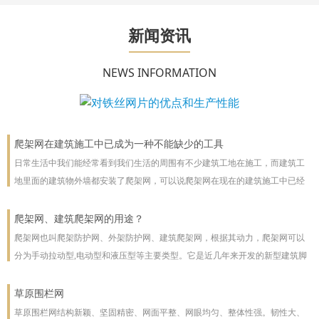
新闻资讯
NEWS INFORMATION
爬架网在建筑施工中已成为一种不能缺少的工具
日常生活中我们能经常看到我们生活的周围有不少建筑工地在施工，而建筑工
地里面的建筑物外墙都安装了爬架网，可以说爬架网在现在的建筑施工中已经
成为一种不能缺少的工具。
爬架网、建筑爬架网的用途？
爬架网也叫爬架防护网、外架防护网、建筑爬架网，根据其动力，爬架网可以
分为手动拉动型,电动型和液压型等主要类型。它是近几年来开发的新型建筑脚
手架，主要用于高层建筑。爬架网可以沿着建筑物向上或向下爬。爬架网系统
彻底改善了脚手架技术
草原围栏网
草原围栏网结构新颖、坚固精密、网面平整、网眼均匀、整体性强。韧性大、